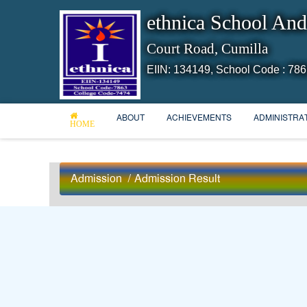
ethnica School And
Court Road, Cumilla
EIIN: 134149,
School Code : 786
ABOUT
ACHIEVEMENTS
ADMINISTRA
HOME
Admission
/
Admission Result