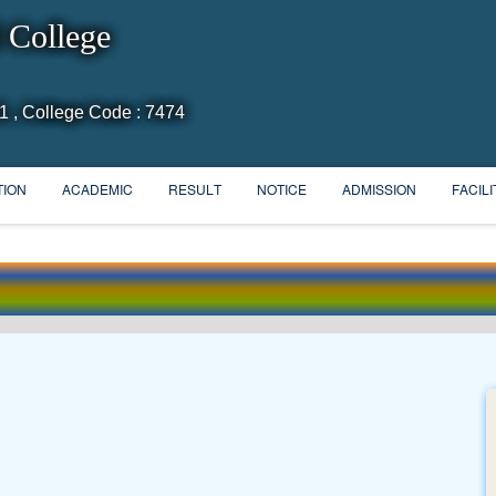
 College
1 , College Code : 7474
TION
ACADEMIC
RESULT
NOTICE
ADMISSION
FACILI