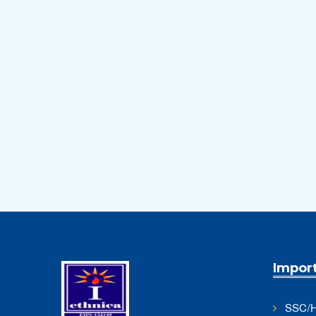
Impor
SSC/H