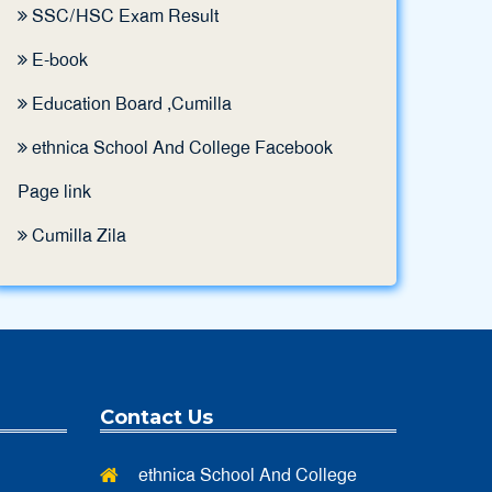
Half Yearly Examination 2023 Notice
SSC/HSC Exam Result
||
Published: June 3, 2023
E-book
Education Board ,Cumilla
ethnica School And College Facebook
ethnica School And College,( ২০২২-২০২৩)
Page link
শিক্ষাবর্ষে ইংরেজির পাশাপাশি বাংলা ভার্সন শুরু হচ্ছে ।
Cumilla Zila
||
Published: June 3, 2023
Admission 2023 Pre-form is Available
||
Published: November 15, 2022
Contact Us
ethnica School And College
২০২৪ সালে এস এস সি পরীক্ষার্থীদের শূভকামনা ।