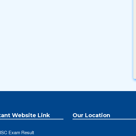
tant Website Link
Our Location
SC Exam Result