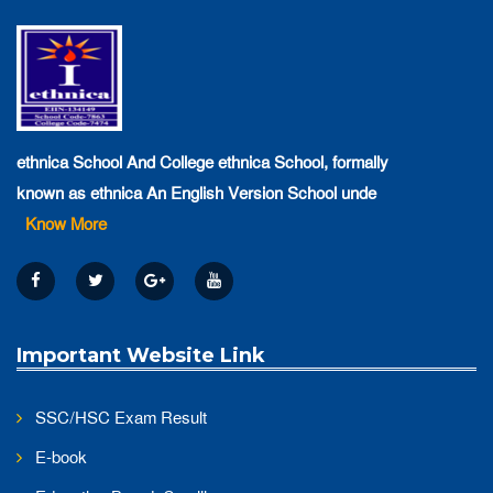
২০২৪ সালে এস এস সি পরীক্ষার্থীদের শূভকামনা ।
||
Published: March 16, 2024
Admission-2024, Pre- Form is available
ethnica School And College ethnica School, formally
known as ethnica An English Version School unde
||
Published: October 22, 2023
Know More
২০২৩-২০২৪ শিক্ষাবর্ষে এথনিকা স্কুল এন্ড কলেজে বাংলা ও
Important Website Link
ইংলিশ ভার্সনে একাদশ শ্রেনীতে ভর্তি চলছে
SSC/HSC Exam Result
||
Published: August 3, 2023
E-book