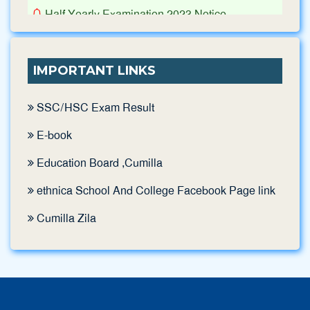
Half Yearly Examination 2023 Notice
||
Published: June 3, 2023
IMPORTANT LINKS
SSC/HSC Exam Result
ethnica School And College,( ২০২২-২০২৩) শিক্ষাবর্ষে
E-book
ইংরেজির পাশাপাশি বাংলা ভার্সন শুরু হচ্ছে ।
Education Board ,Cumilla
||
Published: June 3, 2023
ethnica School And College Facebook Page link
Cumilla Zila
Admission 2023 Pre-form is Available
||
Published: November 15, 2022