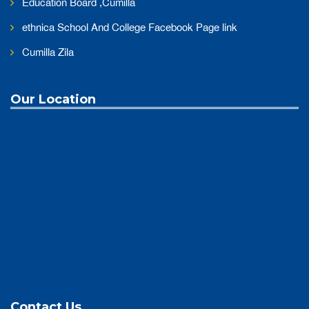
Education Board ,Cumilla
Half Yearly Examination 2023 Notice
ethnica School And College Facebook Page link
||
Published: June 3, 2023
Cumilla Zila
Our Location
ethnica School And College,( ২০২২-২০২৩) শিক্ষাবর্ষে
ইংরেজির পাশাপাশি বাংলা ভার্সন শুরু হচ্ছে ।
||
Published: June 3, 2023
Admission 2023 Pre-form is Available
||
Published: November 15, 2022
Contact Us