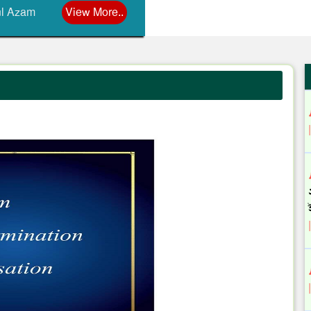
ul Azam
View More..