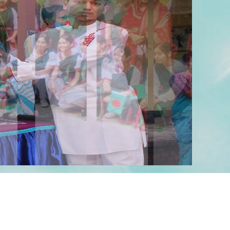
২০২৪ সালে এস এস সি পরীক্ষার্থীদের শূভকামনা ।