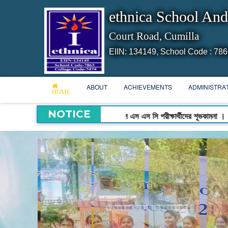
ethnica School And
Court Road, Cumilla
EIIN: 134149,
School Code : 786
ABOUT
ACHIEVEMENTS
ADMINISTRA
HOME
NOTICE
২০২৪ সালে এস এস সি পরীক্ষার্থীদের শূভকামনা । ||
Admissio