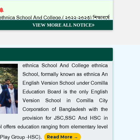
||
Published: June 3, 2023
Admission 2023 Pre-form is Available
VIEW MORE ALL NOTICE
||
Published: November 15, 2022
২০২৪ সালে এস এস সি পরীক্ষার্থীদের শূভকামনা ।
||
Published: March 16, 2024
ethnica School And College ethnica
School, formally known as ethnica An
Admission-2024, Pre- Form is available
English Version School under Comilla
||
Published: October 22, 2023
Education Board is the only English
Version School in Comilla City
Corporation of Bangladesh with the
২০২৩-২০২৪ শিক্ষাবর্ষে এথনিকা স্কুল এন্ড কলেজে বাংলা ও
provision for JSC,SSC And HSC in
ইংলিশ ভার্সনে একাদশ শ্রেনীতে ভর্তি চলছে
 offers education ranging from elementary level
||
Published: August 3, 2023
 (Play Group -HSC).
Read More →