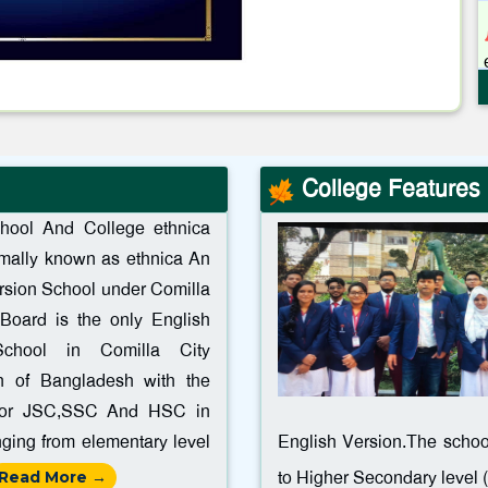
College Features
chool And College ethnica
rmally known as ethnica An
rsion School under Comilla
Board is the only English
School in Comilla City
on of Bangladesh with the
 for JSC,SSC And HSC in
nging from elementary level
English Version.The school
to Higher Secondary level
Read More →