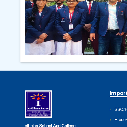
Video Gallery
Impor
SSC/H
E-boo
ethnica School And College